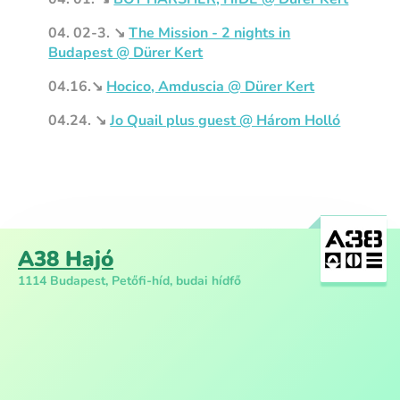
04. 02-3. ↘︎
The Mission - 2 nights in
Budapest @ Dürer Kert
04.16.↘︎
Hocico, Amduscia @ Dürer Kert
04.24. ↘︎
Jo Quail plus guest @ Három Holló
A38 Hajó
1114 Budapest, Petőfi-híd, budai hídfő