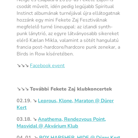
csodát művelt, idén pedig legújabb Spiritual
Instinct albumának turnéjával újra ellátogatnak
hozzánk egy mini Fekete Zaj Fesztiválnak
megfelelő turné lineuppal: az izlandi synth-
punk lánytrió, az egyre látványosabb sikereket
elérő Kælan Mikla, valamint a sötét hangulatú
francia post-hardcore/hardcore punk zenekar, a
Birds in Row kíséretében.
↘︎↘︎↘︎
Facebook event
↘︎↘︎↘︎
További Fekete Zaj klubkoncertek
02.19. ↘︎
Leprous, Klone, Maraton @ Dürer
Kert
03.18. ↘︎
Anathema, Rendezvous Point,
Masvidal @ Akvárium Klub
04. 01. ↘︎
BOY HARSHER, HIDE @ Dürer Kert