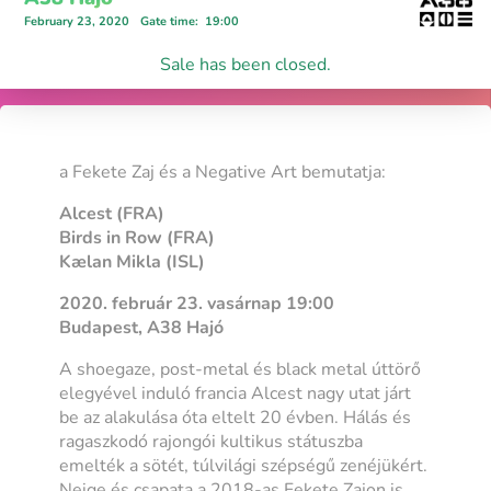
February 23, 2020
Gate time
:
19:00
Sale has been closed.
a Fekete Zaj és a Negative Art bemutatja:
Alcest (FRA)
Birds in Row (FRA)
Kælan Mikla (ISL)
2020. február 23. vasárnap 19:00
Budapest, A38 Hajó
A shoegaze, post-metal és black metal úttörő
elegyével induló francia Alcest nagy utat járt
be az alakulása óta eltelt 20 évben. Hálás és
ragaszkodó rajongói kultikus státuszba
emelték a sötét, túlvilági szépségű zenéjükért.
Neige és csapata a 2018-as Fekete Zajon is