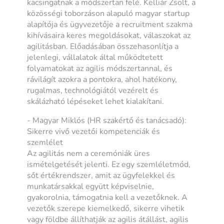
kacsingatnak a módszertan felé. Kelliár Zsolt, a
közösségi toborzáson alapuló magyar startup
alapítója és ügyvezetője a recruitment szakma
kihívásaira keres megoldásokat, válaszokat az
agilitásban. Előadásában összehasonlítja a
jelenlegi, vállalatok által működtetett
folyamatokat az agilis módszertannal, és
rávilágít azokra a pontokra, ahol hatékony,
rugalmas, technológiától vezérelt és
skálázható lépéseket lehet kialakítani.
- Magyar Miklós (HR szakértő és tanácsadó):
Sikerre vivő vezetői kompetenciák és
szemlélet
Az agilitás nem a ceremóniák üres
ismételgetését jelenti. Ez egy szemléletmód,
sőt értékrendszer, amit az ügyfelekkel és
munkatársakkal együtt képviselnie,
gyakorolnia, támogatnia kell a vezetőknek. A
vezetők szerepe kiemelkedő, sikerre vihetik
vagy földbe állíthatják az agilis átállást, agilis