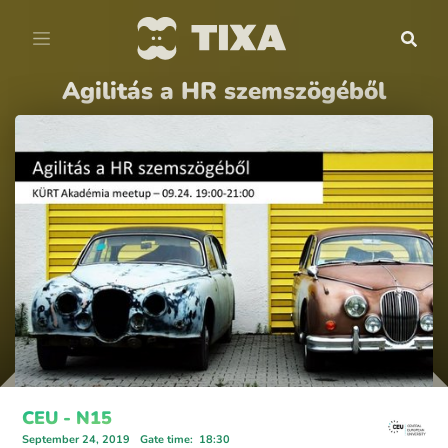
Agilitás a HR szemszögéből
CEU - N15
September 24, 2019
Gate time
:
18:30