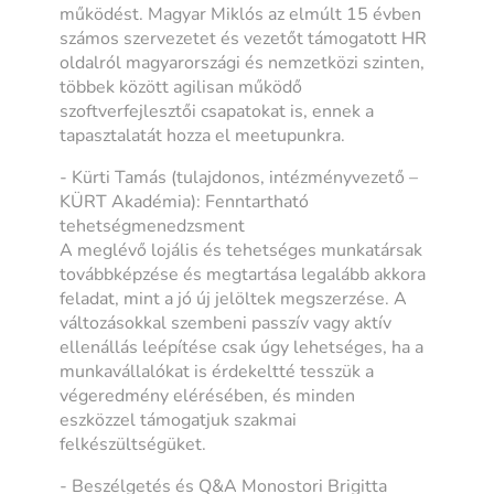
működést. Magyar Miklós az elmúlt 15 évben
számos szervezetet és vezetőt támogatott HR
oldalról magyarországi és nemzetközi szinten,
többek között agilisan működő
szoftverfejlesztői csapatokat is, ennek a
tapasztalatát hozza el meetupunkra.
- Kürti Tamás (tulajdonos, intézményvezető –
KÜRT Akadémia): Fenntartható
tehetségmenedzsment
A meglévő lojális és tehetséges munkatársak
továbbképzése és megtartása legalább akkora
feladat, mint a jó új jelöltek megszerzése. A
változásokkal szembeni passzív vagy aktív
ellenállás leépítése csak úgy lehetséges, ha a
munkavállalókat is érdekeltté tesszük a
végeredmény elérésében, és minden
eszközzel támogatjuk szakmai
felkészültségüket.
- Beszélgetés és Q&A Monostori Brigitta