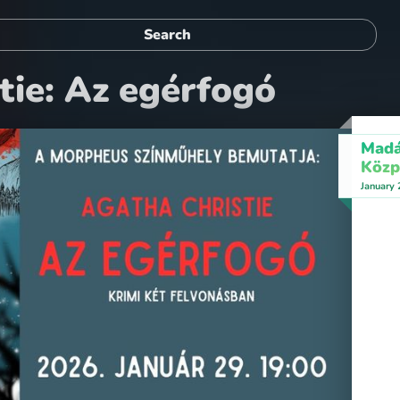
tie: Az egérfogó
Madá
Közp
January