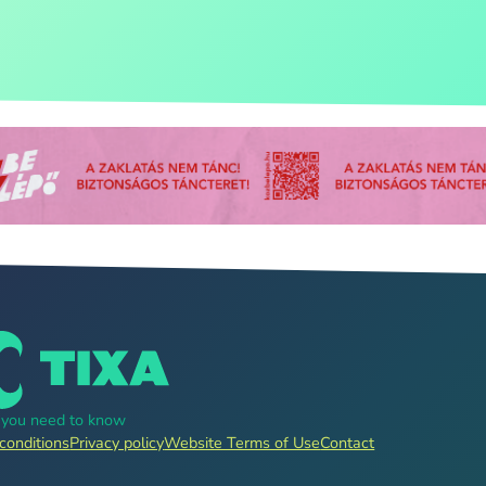
g you need to know
conditions
Privacy policy
Website Terms of Use
Contact