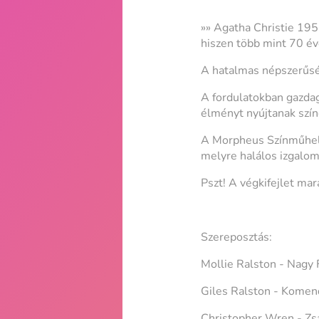
»» Agatha Christie 195
hiszen több mint 70 év
A hatalmas népszerűsé
A fordulatokban gazdag
élményt nyújtanak szí
A Morpheus Színműhely 
melyre halálos izgalom
Pszt! A végkifejlet mar
Szereposztás:
Mollie Ralston - Nagy F
Giles Ralston - Komen
Christopher Wren - Z