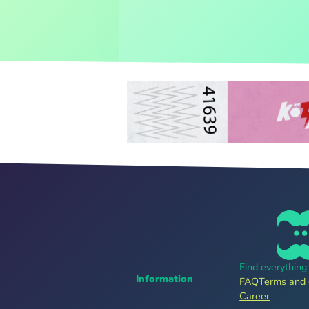
Find everythin
Information
FAQ
Terms and 
Career