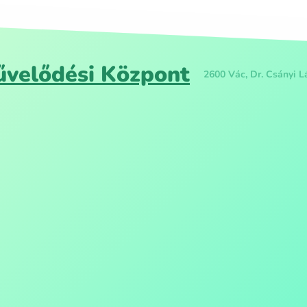
velődési Központ
2600 Vác, Dr. Csányi Lá