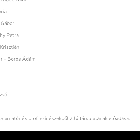
ria
s Gábor
hy Petra
 Krisztián
er – Boros Ádám
zső
amatőr és profi színészekből álló társulatának előadása.