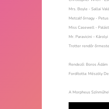
Mrs. Boyle - Sallai Valé
Metcalf őrnagy - Petu
Miss Casewell - Palást
Mr. Paravicini – Károlyi
Trotter rendőr őrmest
Rendező: Boros Ádám
Fordította: Mészöly De
A Morpheus Színműhely 