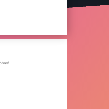
óban!