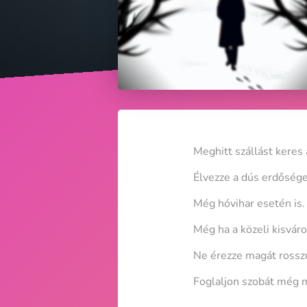
Meghitt szállást keres
Élvezze a dús erdősége
Még hóvihar esetén is.
Még ha a közeli kisváro
Ne érezze magát rosszul
Foglaljon szobát még 