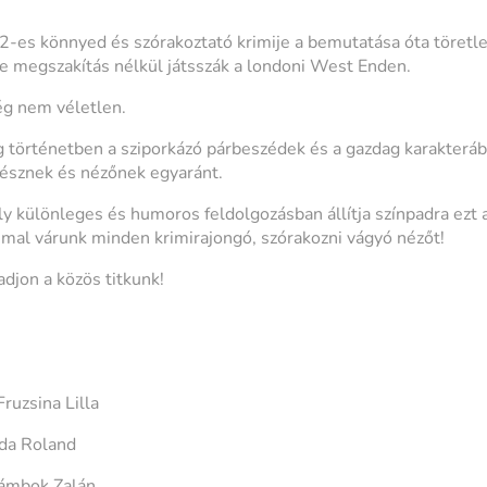
2-es könnyed és szórakoztató krimije a bemutatása óta töretle
e megszakítás nélkül játsszák a londoni West Enden.
g nem véletlen.
 történetben a sziporkázó párbeszédek és a gazdag karakteráb
nésznek és nézőnek egyaránt.
különleges és humoros feldolgozásban állítja színpadra ezt a
mal várunk minden krimirajongó, szórakozni vágyó nézőt!
adjon a közös titkunk!
ruzsina Lilla
da Roland
sámbok Zalán