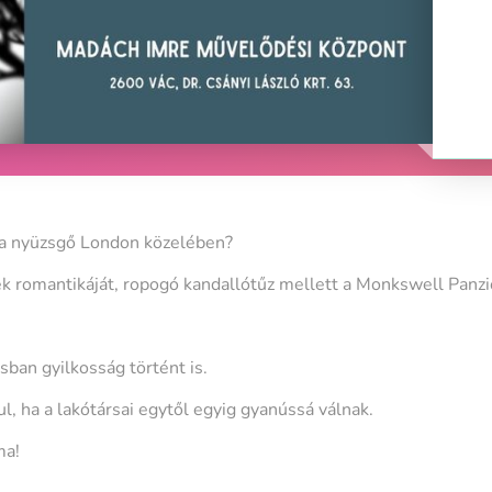
 a nyüzsgő London közelében?
k romantikáját, ropogó kandallótűz mellett a Monkswell Panzi
sban gyilkosság történt is.
, ha a lakótársai egytől egyig gyanússá válnak.
ma!