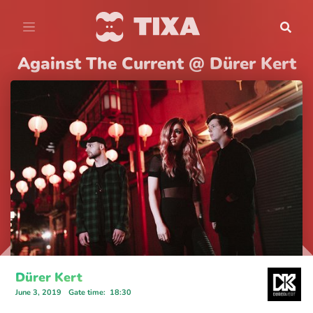
Against The Current @ Dürer Kert
Dürer Kert
June 3, 2019
Gate time
:
18:30