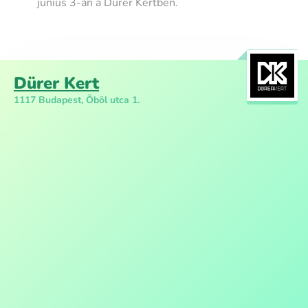
június 3-án a Dürer Kertben.
Dürer Kert
1117 Budapest, Öböl utca 1.