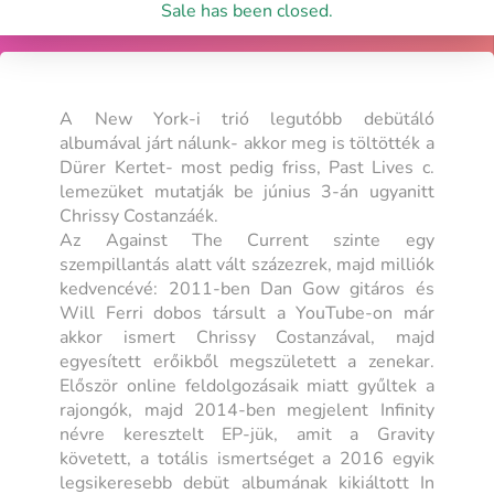
Sale has been closed.
A New York-i trió legutóbb debütáló
albumával járt nálunk- akkor meg is töltötték a
Dürer Kertet- most pedig friss, Past Lives c.
lemezüket mutatják be június 3-án ugyanitt
Chrissy Costanzáék.
Az Against The Current szinte egy
szempillantás alatt vált százezrek, majd milliók
kedvencévé: 2011-ben Dan Gow gitáros és
Will Ferri dobos társult a YouTube-on már
akkor ismert Chrissy Costanzával, majd
egyesített erőikből megszületett a zenekar.
Először online feldolgozásaik miatt gyűltek a
rajongók, majd 2014-ben megjelent Infinity
névre keresztelt EP-jük, amit a Gravity
követett, a totális ismertséget a 2016 egyik
legsikeresebb debüt albumának kikiáltott In