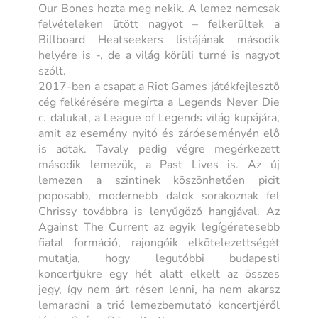
Our Bones hozta meg nekik. A lemez nemcsak
felvételeken ütött nagyot – felkerültek a
Billboard Heatseekers listájának második
helyére is -, de a világ körüli turné is nagyot
szólt.
2017-ben a csapat a Riot Games játékfejlesztő
cég felkérésére megírta a Legends Never Die
c. dalukat, a League of Legends világ kupájára,
amit az esemény nyitó és záróeseményén elő
is adtak. Tavaly pedig végre megérkezett
második lemezük, a Past Lives is. Az új
lemezen a szintinek köszönhetően picit
poposabb, modernebb dalok sorakoznak fel
Chrissy továbbra is lenyűgöző hangjával. Az
Against The Current az egyik legígéretesebb
fiatal formáció, rajongóik elkötelezettségét
mutatja, hogy legutóbbi budapesti
koncertjükre egy hét alatt elkelt az összes
jegy, így nem árt résen lenni, ha nem akarsz
lemaradni a trió lemezbemutató koncertjéről