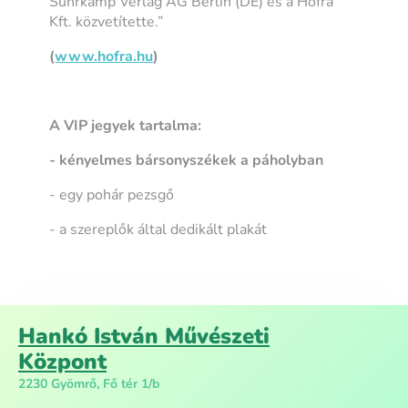
Suhrkamp Verlag AG Berlin (DE) és a Hofra
Kft. közvetítette.”
(
www.hofra.hu
)
A VIP jegyek tartalma:
- kényelmes bársonyszékek a páholyban
- egy pohár pezsgő
- a szereplők által dedikált plakát
Hankó István Művészeti
Központ
2230 Gyömrő, Fő tér 1/b