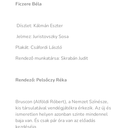
Ficzere Béla
Díszlet: Kálmán Eszter
Jelmez: Juristovszky Sosa
Plakát: Csáfordi László
Rendező munkatársa: Skrabán Judit
Rendező: Pelsőczy Réka
Bruscon (Alföldi Róbert), a Nemzet Színésze,
kis társulatával vendégjátékra érkezik. Az új és
ismeretlen helyen azonban szinte mindennel
baja van. És csak pár óra van az előadás
kezdéséig.