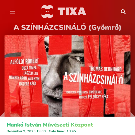
A SZÍNHÁZCSINÁLÓ (Gyömrő)
Hankó István Művészeti Központ
December 9, 2025 19:00
Gate time
:
18:45