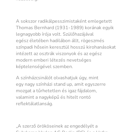
A sokszor radikálpesszimistaként emlegetett
Thomas Bernhard (1931-1989) korának egyik
legnagyobb írója volt. Szülőhazájával
egész életében hadilábon állt, rögeszmés
színpadi hősein keresztül hosszú kirohanásokat
intézett az osztrák viszonyok és az egész
modern emberi létezés nevetséges
képtelenségével szemben.
A színházcsinálót olvashatjuk úgy, mint
egy nagy színházi stand up, amit egyszerre
mozgat a tűrhetetlen és igaz fájdalom,
valamint a nagyképű és hitelt rontó
reflektálatlanság.
„A szerző örököseinek az engedélyét a