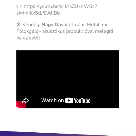
👉 https://youtu.be/sHAsZUk4WSs?
si=ImIKx5tLfDJcliBb
🎤 Vendég:
Nagy Dávid
(Totális Metal, ex-
Polokgép)– akusztikus produkcióval melegíti
be az estét!