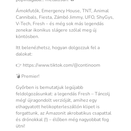
Ámokfutók, Emergency House, TNT, Animal
Cannibals, Fiesta, Zámbó Jimmy, UFO, ShyGys,
V-Tech, Fresh – és még sok más legendás
zenekar ikonikus slágere szólal meg új
köntösben.
Itt belenézhetsz, hogyan dolgozzuk fel a
dalokat:
👉 https://www.tiktok.com/@continoom
💣 Premier!
Győrben is bemutatjuk legújabb
feldolgozásunkat: a legendás Fresh –
Táncolj
még!
újragondolt verzióját, amihez egy
elhagyatott helikopterleszállón klipet is
forgattunk, az Amazonit akrobatikus csapattal
és drónokkal (!) – élőben még nagyobbat fog
ütni!