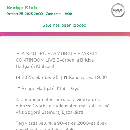
Bridge Klub
October 25, 2025 20:00
Gate time
:
19:00
Sale has been closed.
🎸 A SZIGORÚ SZAMURÁJ ÉJSZAKÁJA –
CONTINOOM LIVE Győrben, a Bridge
Hallgatói Klubban!
📅 2025. október 25. | 🚪 Kapunyitás: 19:00
📍 Bridge Hallgatói Klub – Győr
A Continoom először csap le vidéken, és
elhozza Győrbe a Budapesten már kultikussá
vált Szigorú Szamuráj Éjszakáját!
Térj vissza velünk a 90-es és 2000-es évek
popvilágába… metálosan! 🔥