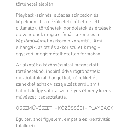
történetei alapján
Playback-színházi előadás színpadon és
képekben: itt a nézők életéből elmesélt
pillanatok, történetek, gondolatok és érzések
elevenednek meg a színház, a zene és a
képzőművészet eszközein keresztül. Ami
elhangzik, az ott és akkor születik meg –
egyszeri, megismételhetetlen formában.
Az alkotók a közönség által megosztott
történetekből inspirálódva rögtönöznek:
mozdulatokkal, hangokkal, képekkel és
színekkel adnak visszajelzést arról, amit
hallottak. Így válik a személyes élmény közös
művészeti tapasztalattá.
ÖSSZMŰVÉSZETI – KÖZÖSSÉGI – PLAYBACK
Egy tér, ahol figyelem, empátia és kreativitás
találkozik.