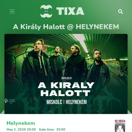
A Király Halott @ HELYNEKEM
Helynekem
May 1, 2026 20:00
Gate time
:
20:00