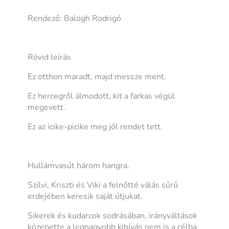
Rendező: Balogh Rodrigó
Rövid leírás
Ez otthon maradt, majd messze ment.
Ez hercegről álmodott, kit a farkas végül
megevett.
Ez az icike-picike meg jól rendet tett.
Hullámvasút három hangra.
Szilvi, Kriszti és Viki a felnőtté válás sűrű
erdejében keresik saját útjukat.
Sikerek és kudarcok sodrásában, irányváltások
közepette a legnagyobb kihívás nem is a célba