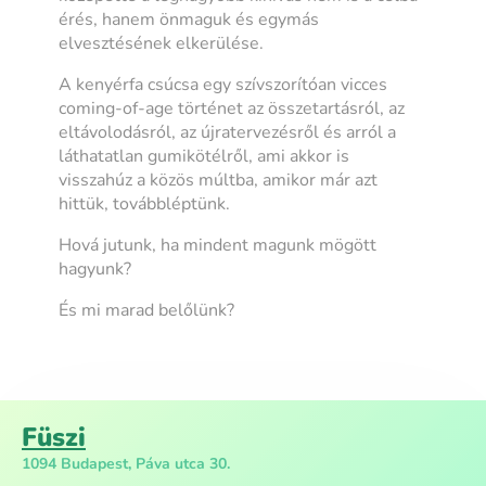
érés, hanem önmaguk és egymás
elvesztésének elkerülése.
A kenyérfa csúcsa egy szívszorítóan vicces
coming-of-age történet az összetartásról, az
eltávolodásról, az újratervezésről és arról a
láthatatlan gumikötélről, ami akkor is
visszahúz a közös múltba, amikor már azt
hittük, továbbléptünk.
Hová jutunk, ha mindent magunk mögött
hagyunk?
És mi marad belőlünk?
Füszi
1094 Budapest, Páva utca 30.