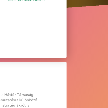
l a
Háttér Társaság
bemutatásra különböző
i stratégiákról
is,