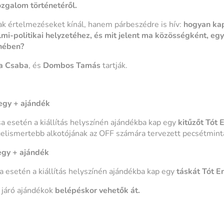
alom történetéről.
k értelmezéseket kínál, hanem párbeszédre is hív:
hogyan kap
mi-politikai helyzetéhez, és mit jelent ma közösségként, egy
enében?
a Csaba
, és
Dombos Tamás
tartják.
egy + ajándék
sa esetén a kiállítás helyszínén ajándékba kap egy
kitűzőt
Tót 
elismertebb alkotójának az OFF számára tervezett pecsétmintá
egy + ajándék
a esetén a kiállítás helyszínén ajándékba kap egy
táskát
Tót E
járó ajándékok
belépéskor vehetők át.