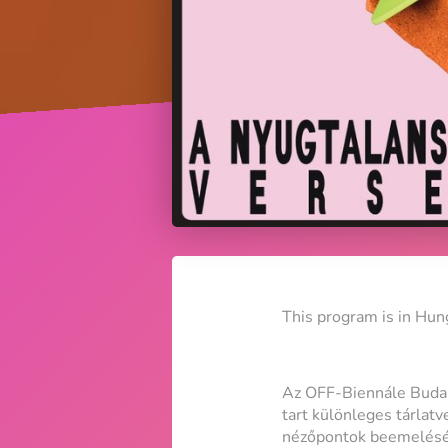
This program is in Hun
Az OFF-Biennále Budap
tart különleges tárlat
nézőpontok beemelésév