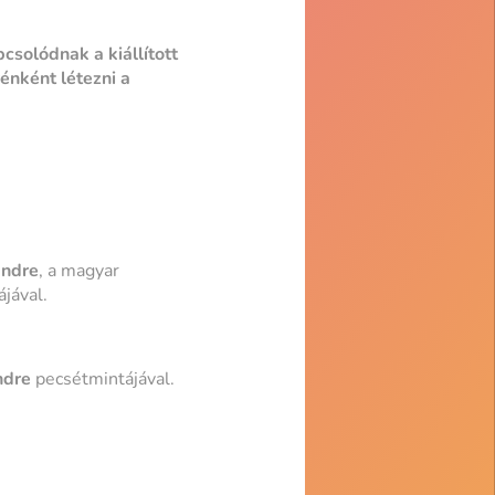
csolódnak a kiállított
énként létezni a
Endre
, a magyar
jával.
ndre
pecsétmintájával.