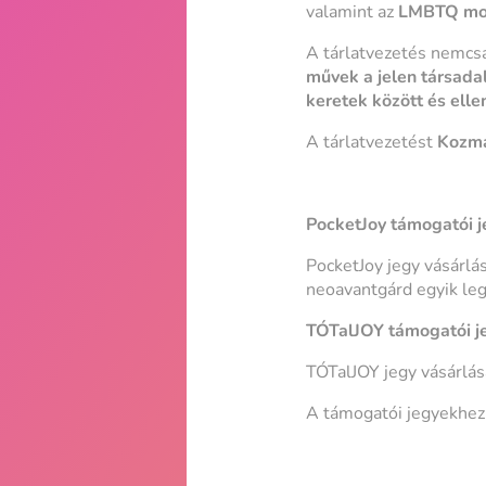
valamint az
LMBTQ mozg
A tárlatvezetés nemcsa
művek a jelen társadal
keretek között és ell
A tárlatvezetést
Kozm
PocketJoy támogatói j
PocketJoy jegy vásárlá
neoavantgárd egyik leg
TÓTalJOY támogatói j
TÓTalJOY jegy vásárlás
A támogatói jegyekhez 