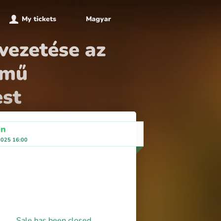
My tickets
Magyar
vezetése az
ímű
est
in
 2025 16:00
Sale has been closed.