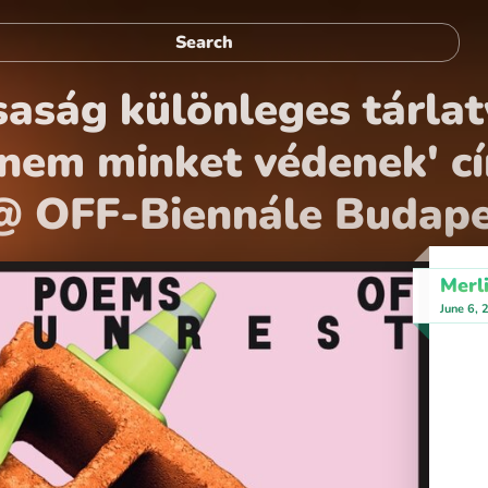
saság különleges tárlat
k nem minket védenek' c
 @ OFF-Biennále Budap
Merl
June 6,