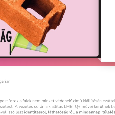
garian.
est '
ezek a falak nem minket védenek'
című kiállításán ezútta
vezetést. A vezetés során a kiállítás LMBTQ+ művei kerülnek 
el: szó lesz
identitásról, láthatóságról, a mindennapi túlélés