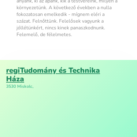
anyánk, ki az apánk, kik a testvéreink, milyen a
környezetünk. A következő években a nulla
fokozatosan emelkedik - mígnem eléri a
százat. Felnőttünk. Felelősek vagyunk a
jóllétünkért, nincs kinek panaszkodnunk.
Felemelő, de félelmetes.
regiTudomány és Technika
Háza
3530 Miskolc,