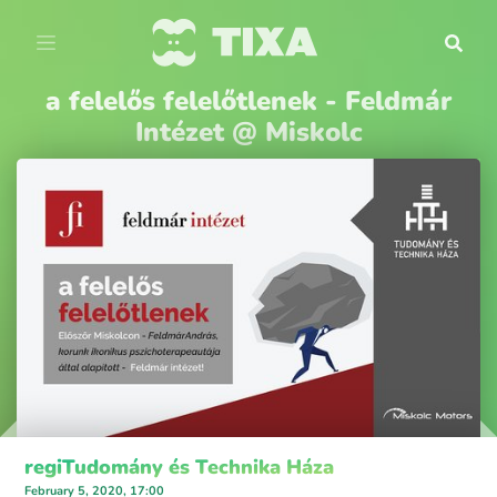
a felelős felelőtlenek - Feldmár
Intézet @ Miskolc
regiTudomány és Technika Háza
February 5, 2020, 17:00