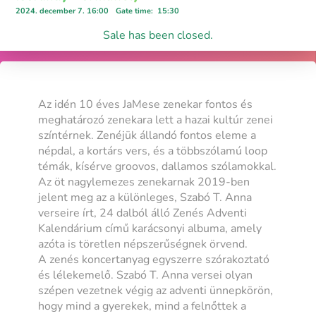
2024. december 7. 16:00
Gate time
:
15:30
Sale has been closed.
Az idén 10 éves JaMese zenekar fontos és
meghatározó zenekara lett a hazai kultúr zenei
színtérnek. Zenéjük állandó fontos eleme a
népdal, a kortárs vers, és a többszólamú loop
témák, kísérve groovos, dallamos szólamokkal.
Az öt nagylemezes zenekarnak 2019-ben
jelent meg az a különleges, Szabó T. Anna
verseire írt, 24 dalból álló Zenés Adventi
Kalendárium című karácsonyi albuma, amely
azóta is töretlen népszerűségnek örvend.
A zenés koncertanyag egyszerre szórakoztató
és lélekemelő. Szabó T. Anna versei olyan
szépen vezetnek végig az adventi ünnepkörön,
hogy mind a gyerekek, mind a felnőttek a