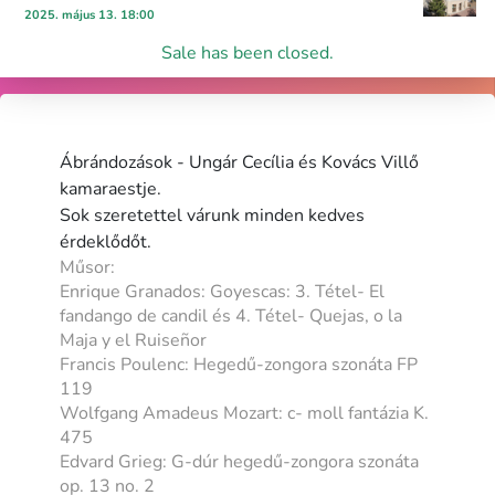
2025. május 13. 18:00
Sale has been closed.
Ábrándozások - Ungár Cecília és Kovács Villő
kamaraestje.
Sok szeretettel várunk minden kedves
érdeklődőt.
Műsor:
Enrique Granados: Goyescas: 3. Tétel- El
fandango de candil és 4. Tétel- Quejas, o la
Maja y el Ruiseñor
Francis Poulenc: Hegedű-zongora szonáta FP
119
Wolfgang Amadeus Mozart: c- moll fantázia K.
475
Edvard Grieg: G-dúr hegedű-zongora szonáta
op. 13 no. 2