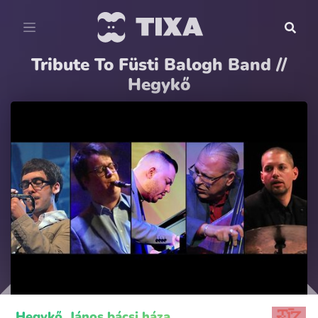
Tribute To Füsti Balogh Band //
Hegykő
Hegykő, János bácsi háza