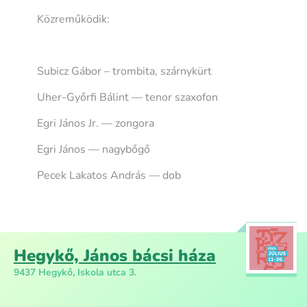
Közreműködik:
Subicz Gábor – trombita, szárnykürt
Uher-Győrfi Bálint — tenor szaxofon
Egri János Jr. — zongora
Egri János — nagybőgő
Pecek Lakatos András — dob
Hegykő, János bácsi háza
9437 Hegykő, Iskola utca 3.