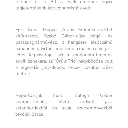
felének és a ’80-as évek elejének egyik
legjelentősebb jazz-zongoristája volt.
Egri János Magyar Arany Érdemkereszttel
kitüntetett, Szabó Gábor-díjas bőgő- és
basszusgitárművész, a hangszer elsőszámú
exponense, virtuóz mestere, a mainstream jazz
jeles képviselője, aki a zongorista-legenda
egyik zenekara, az “Őrült Trió” nagybőgőse volt
a legendás jazz-dobos, Pecek Lakatos Géza
mellett.
Repertoárjuk Füsti Balogh Gábor
kompozícióiból, általa kedvelt jazz
sztenderdekből és saját szerzeményekből
tevődik össze.