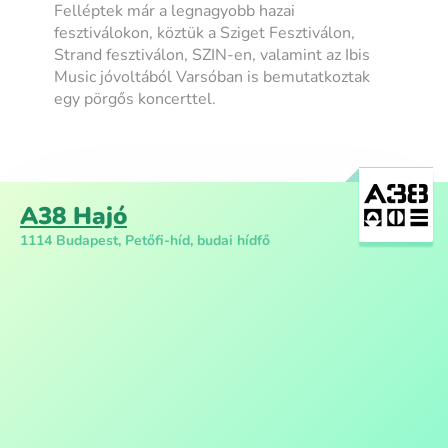
Felléptek már a legnagyobb hazai
fesztiválokon, köztük a Sziget Fesztiválon,
Strand fesztiválon, SZIN-en, valamint az Ibis
Music jóvoltából Varsóban is bemutatkoztak
egy pörgős koncerttel.
A38 Hajó
1114 Budapest, Petőfi-híd, budai hídfő