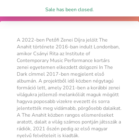
Sale has been closed.
A 2022-ben Petőfi Zenei Díjra jelölt The
Anahit története 2016-ban indult Londonban,
amikor Csányi Rita az Institute of
Contemporary Music Performance kortárs
zenei egyetemen elkezdett dolgozni In The
Dark címmel 2017-ben megjelent első
albumán. A projektből idő közben négytagú
formáció lett, amely 2021-ben a korábbi zenei
világukra jellemző melankóliát maguk mögött
hagyva poposabb vizekre evezett és sorra
jelentették meg vidámabb, pörgősebb dalaikat.
A The Anahit közben rangos elismeréseket
aratott, dalait a világ számos pontján játsszák a
rádiók, 2021 őszén pedig az első magyar
nyelvű felvételeit is kiadták.