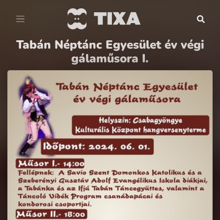
Tabán Néptánc Egyesület év végi
gálaműsora I.