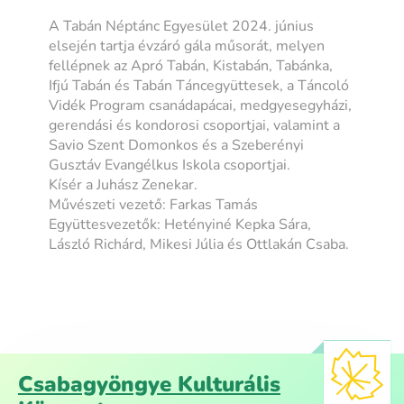
A Tabán Néptánc Egyesület 2024. június
elsején tartja évzáró gála műsorát, melyen
fellépnek az Apró Tabán, Kistabán, Tabánka,
Ifjú Tabán és Tabán Táncegyüttesek, a Táncoló
Vidék Program csanádapácai, medgyesegyházi,
gerendási és kondorosi csoportjai, valamint a
Savio Szent Domonkos és a Szeberényi
Gusztáv Evangélkus Iskola csoportjai.
Kísér a Juhász Zenekar.
Művészeti vezető: Farkas Tamás
Együttesvezetők: Hetényiné Kepka Sára,
László Richárd, Mikesi Júlia és Ottlakán Csaba.
Csabagyöngye Kulturális