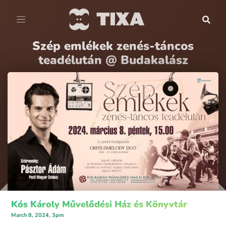
Szép emlékek zenés-táncos
teadélután @ Budakalász
Kós Károly Művelődési Ház és Könyvtár
March 8, 2024, 3pm