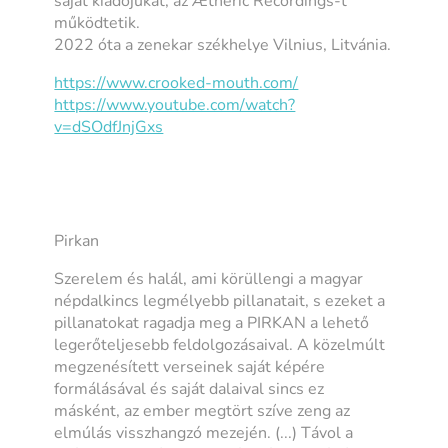
saját kiadójukat, az Ætheric Recordings-t
működtetik.
2022 óta a zenekar székhelye Vilnius, Litvánia.
https://www.crooked-mouth.com/
https://www.youtube.com/watch?
v=dSOdfJnjGxs
Pirkan
Szerelem és halál, ami körüllengi a magyar
népdalkincs legmélyebb pillanatait, s ezeket a
pillanatokat ragadja meg a PIRKAN a lehető
legerőteljesebb feldolgozásaival. A közelmúlt
megzenésített verseinek saját képére
formálásával és saját dalaival sincs ez
másként, az ember megtört szíve zeng az
elmúlás visszhangzó mezején. (...) Távol a