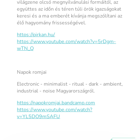
világzene olcsó megnyilvánulási formáitól, az
együttes az időn és téren túli örök igazságokat
keresi és a ma emberét kívánja megszólítani az
élő hagyomány frissességével.
https://pirkan.hu/
https://www.youtube.com/watch?
v=5rDgm-
wTN_Q
Napok romjai
Electronic - minimalist - ritual - dark - ambient,
industrial - noise Magyarországról.
https://napokromjai.bandcamp.
com
https://www.youtube.com/watch?
v=YL5DO9mSAFU