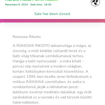
November 6, 2024
Gate time
:
19:30
Sale has been closed.
Romowe Rikoito
A ROMOWE RIKOITO dallamvilága a mágia, az
üresség, a múlt ködébe süllyedő terek és a
balti világ titkainak szimbólumaival terhes.
Hangja a balti nyelvcsalád - a mára kihalt -
porosz nép nyelvének a modern világban,
kortárs folklórjukon keresztüli közvetítése. A
csoport 1995-ben kezdte zenei felfedezéseit a
mitikus RĀMAWA szentélyben, és azóta is
rendületlenül járják a láthatatlan poszt-
baltikumi ösvényt meditatív dalaikkal: egy örök
zarándoklat ez a csendes és vad törzsek közötti
határvidékeken.