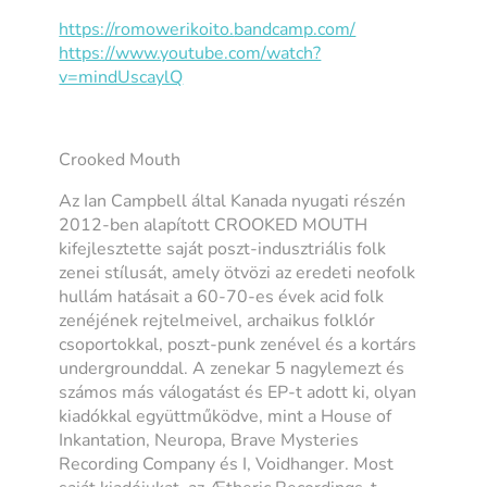
https://romowerikoito.
bandcamp.com/
https://www.youtube.com/watch?
v=mindUscaylQ
Crooked Mouth
Az Ian Campbell által Kanada nyugati részén
2012-ben alapított CROOKED MOUTH
kifejlesztette saját poszt-indusztriális folk
zenei stílusát, amely ötvözi az eredeti neofolk
hullám hatásait a 60-70-es évek acid folk
zenéjének rejtelmeivel, archaikus folklór
csoportokkal, poszt-punk zenével és a kortárs
undergrounddal. A zenekar 5 nagylemezt és
számos más válogatást és EP-t adott ki, olyan
kiadókkal együttműködve, mint a House of
Inkantation, Neuropa, Brave Mysteries
Recording Company és I, Voidhanger. Most