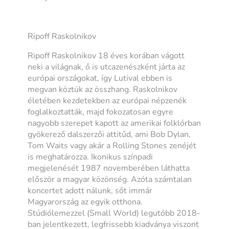
Ripoff Raskolnikov
Ripoff Raskolnikov 18 éves korában vágott
neki a világnak, ő is utcazenészként járta az
európai országokat, így Lutival ebben is
megvan köztük az összhang. Raskolnikov
életében kezdetekben az európai népzenék
foglalkoztatták, majd fokozatosan egyre
nagyobb szerepet kapott az amerikai folklórban
gyökerező dalszerzői attitűd, ami Bob Dylan,
Tom Waits vagy akár a Rolling Stones zenéjét
is meghatározza. Ikonikus színpadi
megjelenését 1987 novemberében láthatta
először a magyar közönség. Azóta számtalan
koncertet adott nálunk, sőt immár
Magyarország az egyik otthona.
Stúdiólemezzel (Small World) legutóbb 2018-
ban jelentkezett, legfrissebb kiadványa viszont