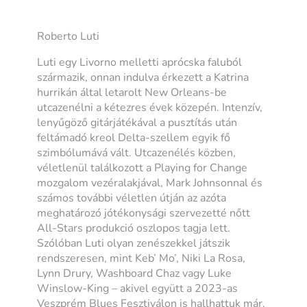
Roberto Luti
Luti egy Livorno melletti aprócska faluból
származik, onnan indulva érkezett a Katrina
hurrikán által letarolt New Orleans-be
utcazenélni a kétezres évek közepén. Intenzív,
lenyűgöző gitárjátékával a pusztítás után
feltámadó kreol Delta-szellem egyik fő
szimbólumává vált. Utcazenélés közben,
véletlenül találkozott a Playing for Change
mozgalom vezéralakjával, Mark Johnsonnal és
számos további véletlen útján az azóta
meghatározó jótékonysági szervezetté nőtt
All-Stars produkció oszlopos tagja lett.
Szólóban Luti olyan zenészekkel játszik
rendszeresen, mint Keb’ Mo’, Niki La Rosa,
Lynn Drury, Washboard Chaz vagy Luke
Winslow-King – akivel együtt a 2023-as
Veszprém Blues Fesztiválon is hallhattuk már.