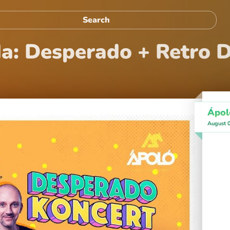
: Desperado + Retro Di
Ápol
August 