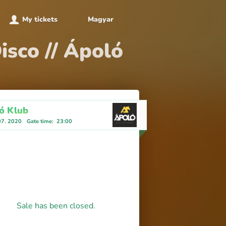
My tickets
Magyar
sco // Ápoló
ó Klub
07. 2020
Gate time
:
23:00
Sale has been closed.