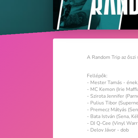
A Random Trip az őszi s
Fellépők:
- Mester Tamás - ének,
- MC Kemon (Irie Maffia
- Szirota Jennifer (Par
- Pulius Tibor (Superne
- Premecz Mátyás (Sena
- Bata István (Sena, Ké
- DJ Q-Cee (Vinyl Warr
- Delov Jávor - dob