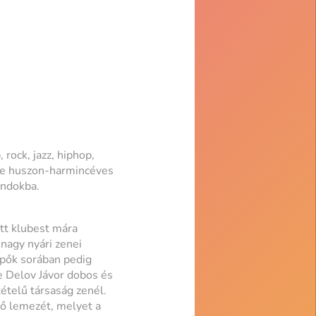
rock, jazz, hiphop,
ene huszon-harmincéves
andokba.
tt klubest mára
 nagy nyári zenei
lépők sorában pedig
 Delov Jávor dobos és
ételű társaság zenél.
ő lemezét, melyet a