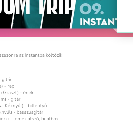
zezonra az Instantba költözik!
 gitár
) - rap
no Graszt) - ének
m) - gitár
, Kéknyúl) - billentyű
knyúl) - basszusgitár
iorz) - lemezjátszó, beatbox