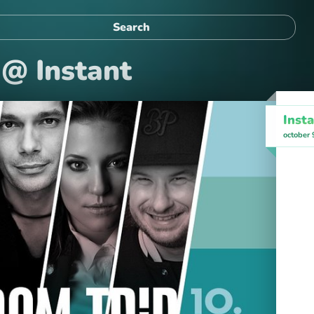
@ Instant
Inst
october 