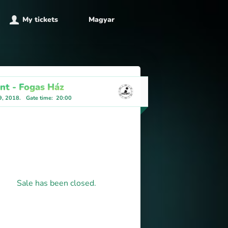
My tickets
Magyar
ant - Fogas Ház
9, 2018.
Gate time
:
20:00
Sale has been closed.