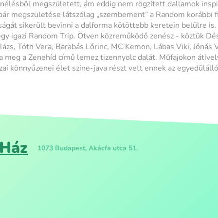
élésből megszületett, ám eddig nem rögzített dallamok inspi
ár megszületése látszólag „szembement” a Random korábbi filo
ágát sikerült bevinni a dalforma kötöttebb keretein belülre is
 egy igazi Random Trip. Ötven közreműködő zenész - köztük Dés
Balázs, Tóth Vera, Barabás Lőrinc, MC Kemon, Lábas Viki, Jónás V
ta meg a Zenehíd című lemez tizennyolc dalát. Műfajokon átível
azai könnyűzenei élet színe-java részt vett ennek az egyedülál
 Ház
1073 Budapest, Akácfa utca 51.