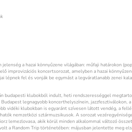
nk
jelenség a hazai könnyűzene világában: műfaji határokon (pop, 
tívelő improvizációs koncertsorozat, amelyben a hazai könnyűz
jai lépnek fel és vonják be egymást a legváratlanabb zenei kal
 budapesti klubokból indult, heti rendszerességgel megtarto
t: Budapest legnagyobb koncerthelyszínein, jazzfesztiválokon, a
obb vidéki klubokban is egyaránt szívesen látott vendég, a fel
hatók nemzetközi sztármuzsikusok. A sorozat vezéregyénisége
iorz lemezlovasa, akik körül minden alkalommal változó összet
olt a Random Trip történetében: májusban jelentette meg els