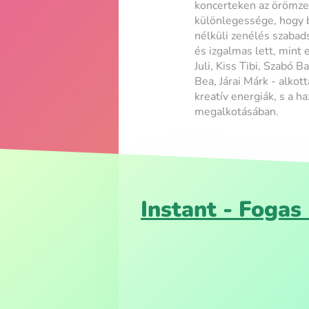
koncerteken az örömzen
különlegessége, hogy b
nélküli zenélés szabads
és izgalmas lett, mint
Juli, Kiss Tibi, Szabó 
Bea, Járai Márk - alkot
kreatív energiák, s a h
megalkotásában.
Instant - Fogas