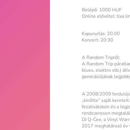
Belépő: 1000 HUF
Online elővétel: tixa li
Kapunyitás: 20:00
Koncert: 20:30
A Random Tripről:
A Random Trip páratlan 
blues, elektro stb.) á
generációjának legjobb
A 2008/2009 fordulóján
„kinőtte” saját keretei
fesztiválokon és a legj
rendszeresen megtalál
DJ Q-Cee, a Vinyl Warr
2017 meghatározó év v