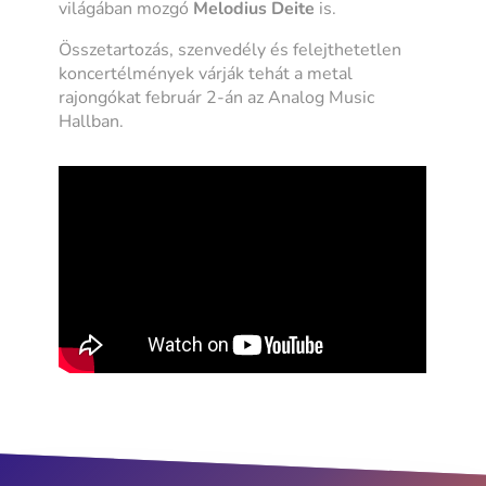
világában mozgó
Melodius Deite
is.
Összetartozás, szenvedély és felejthetetlen
koncertélmények várják tehát a metal
rajongókat február 2-án az Analog Music
Hallban.