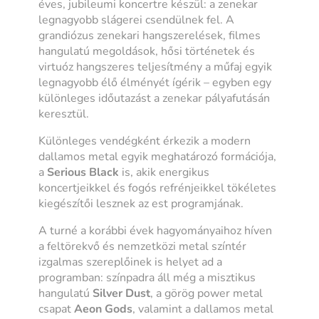
éves, jubileumi koncertre készül: a zenekar
legnagyobb slágerei csendülnek fel. A
grandiózus zenekari hangszerelések, filmes
hangulatú megoldások, hősi történetek és
virtuóz hangszeres teljesítmény a műfaj egyik
legnagyobb élő élményét ígérik – egyben egy
különleges időutazást a zenekar pályafutásán
keresztül.
Különleges vendégként érkezik a modern
dallamos metal egyik meghatározó formációja,
a
Serious Black
is, akik energikus
koncertjeikkel és fogós refrénjeikkel tökéletes
kiegészítői lesznek az est programjának.
A turné a korábbi évek hagyományaihoz híven
a feltörekvő és nemzetközi metal színtér
izgalmas szereplőinek is helyet ad a
programban: színpadra áll még a misztikus
hangulatú
Silver Dust
, a görög power metal
csapat
Aeon Gods
, valamint a dallamos metal