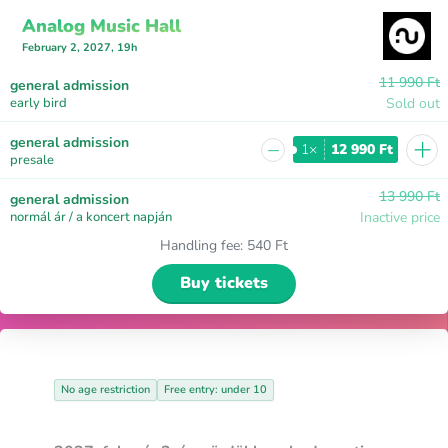
Analog Music Hall
February 2, 2027, 19h
11 990 Ft
general admission
early bird
Sold out
+
general admission
−
1×
12 990 Ft
presale
13 990 Ft
general admission
normál ár / a koncert napján
Inactive price
Handling fee
:
540 Ft
Buy tickets
No age restriction
Free entry: under 10