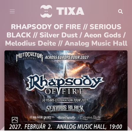
RHAPSODY OF FIRE // SERIOUS
BLACK // Silver Dust / Aeon Gods /
Melodius Deite // Analog Music Hall