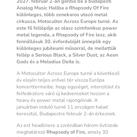
2027. február 2-án gördül be a budapesti
Analog Music Hallba a Rhapsody Of Fire
különleges, több zenekaros utazó metal
cirkusza, Motocultor Across Europe turné. Az
este fő fellépője az olasz szimfonikus power
metal legenda, a Rhapsody of Fire lesz, akik
fennállásuk 30. évfordulóját ünneplik egy
különleges jubileumi műsorral, de mellettük
fellép a Serious Black, a Silver Dust, az Aeon
Gods és a Melodius Deite is.
A Motocultor Across Europe turné a következő
év elején teljes erővel tér vissza Európa
koncerttermeibe, hogy egységet, intenzitást és
felfedezésre váró új kedvenceket hozzon a
heavy és power metal rajongóinak. A
januárban induló turné 11 országon halad
keresztül, Budapestre február 2-án érkeznek.
Az est headlinere a szcénában három évtizede
meghatározó
Rhapsody of Fire,
amely 30