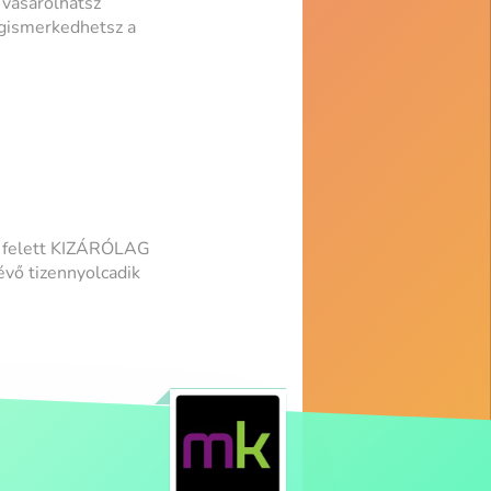
 vásárolhatsz
gismerkedhetsz a
r felett KIZÁRÓLAG
vő tizennyolcadik