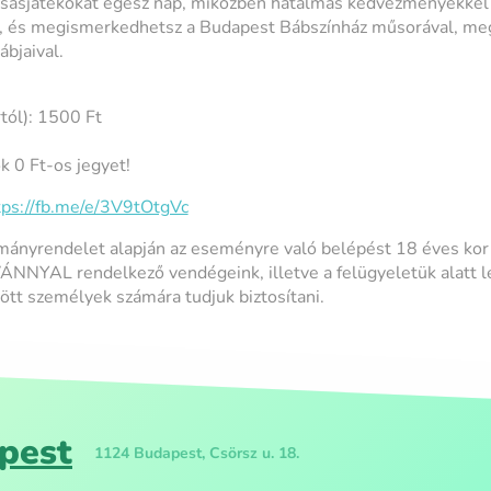
ársasjátékokat egész nap, miközben hatalmas kedvezményekkel
t, és megismerkedhetsz a Budapest Bábszínház műsorával, me
bjaival.
rtól): 1500 Ft
k 0 Ft-os jegyet!
tps://fb.me/e/3V9tOtgVc
mányrendelet alapján az eseményre való belépést 18 éves ko
YAL rendelkező vendégeink, illetve a felügyeletük alatt lé
ött személyek számára tudjuk biztosítani.
pest
1124 Budapest, Csörsz u. 18.