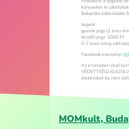
Próbáld ki a legjobb t
könyveket és játékoka
Babaróka bábelőadás bá
Jegyek:
gyerek jegy (2 éves ko
felnőtt jegy: 2000 Ft
0-2 éves korig váltsato
Facebook esemény:
ht
Az érvényben lévő kor
VÉDETTSÉGI IGAZOLVÁNN
életévüket be nem tölt
MOMkult, Buda