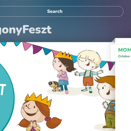
gonyFeszt
MOMk
October