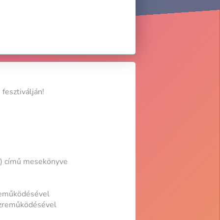
fesztiválján!
1.) című mesekönyve
reműködésével
özreműködésével