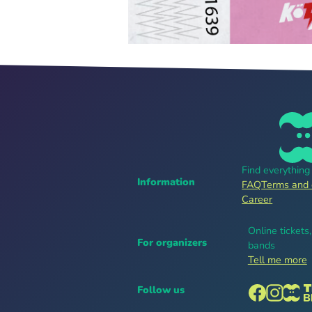
Find everythin
Information
FAQ
Terms and 
Career
Online tickets
For organizers
bands
Tell me more
Follow us