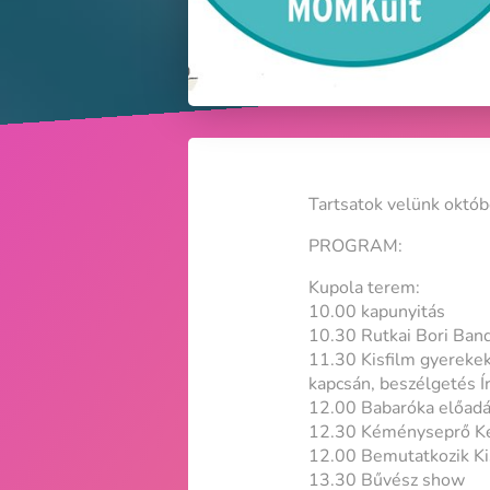
Tartsatok velünk októb
PROGRAM:
Kupola terem:
10.00 kapunyitás
10.30 Rutkai Bori Band
11.30 Kisfilm gyerekek
kapcsán, beszélgetés Ír
12.00 Babaróka előad
12.30 Kéményseprő Ke
12.00 Bemutatkozik Ki
13.30 Bűvész show