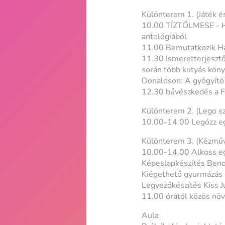
Különterem 1. (Játék é
10.00 TÍZTŐLMESE - Huz
antológiából
11.00 Bemutatkozik Ha
11.30 Ismeretterjeszt
során több kutyás köny
Donaldson: A gyógyító k
12.30 bűvészkedés a Fi
Különterem 2. (Lego s
10.00-14.00 Legózz egé
Különterem 3. (Kézműv
10.00-14.00 Alkoss eg
Képeslapkészítés Bendl
Kiégethető gyurmázás 
Legyezőkészítés Kiss 
11.00 órától közös növ
Aula