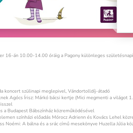
er 16-án 10.00-14.00 óráig a Pagony különleges születésnapi 
a koncert szülinapi meglepivel, Vándortolldíj-átadó
nek Agócs Írisz: Márkó bácsi kertje (Mici megmenti a világot 
isszel
ás a Budapest Bábszínház közreműködésével
lemen színházi előadás Mórocz Adrienn és Kovács Lehel köz
ss Noémi: A bálna és a srác című mesekönyve Huzella Júlia k