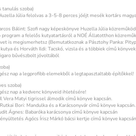
s tanulás szoba)
ella Júlia felolvas a 3-5-8 perces jóéjt mesék kortárs magya
rcos Bálint: Szofi nagy képeskönyve Huzella Júlia közreműkö
ő program a felelős kutyatartásról a NOÉ Állatotthon közrem
vet is megismerhetsz (Bemutatkoznak a Pásztohy Panka: Pitypang
utya és Horváth Ildi: Tacskó, vizsla és a többiek című könyvek
garo bűvészbolt jóvoltából
zoba)
sz nap a legprofibb elemekből a legtapasztaltabb építőkkel!
es szoba)
ész nap a kedvenc könyveid ihletésére!
 Vera Matyi tigrissel álmodik című könyve kapcsán.
Rutkai Bori: Mandulka és a Karácsonyvár című könyve kapcsán.
Judit Ágnes: Babaróka karácsonya című könyve kapcsán
ényültetés Agócs Írisz Márkó bácsi kertje című könyve kapcsá