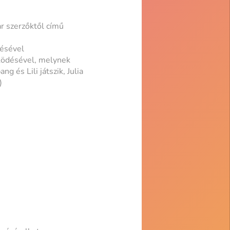
r szerzőktől című
désével
űködésével, melynek
 és Lili játszik, Julia
)
n