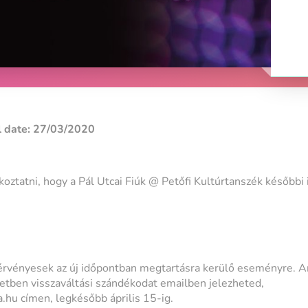
 date: 27/03/2020
koztatni, hogy a Pál Utcai Fiúk @ Petőfi Kultúrtanszék későbbi
érvényesek az új időpontban megtartásra kerülő eseményre.
etben visszaváltási szándékodat emailben jelezheted,
.hu címen, legkésőbb április 15-ig.