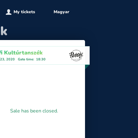
My tickets
Magyar
ék
fi Kultúrtanszék
 23, 2020
Gate time
:
18:30
Sale has been closed.