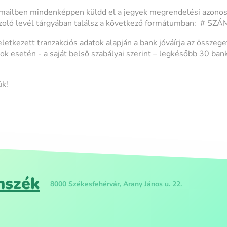
mailben mindenképpen küldd el a jegyek megrendelési azonosí
gazoló levél tárgyában találsz a következő formátumban: # S
letkezett tranzakciós adatok alapján a bank jóváírja az összege
ok esetén - a saját belső szabályai szerint – legkésőbb 30 bank
k!
nszék
8000 Székesfehérvár, Arany János u. 22.