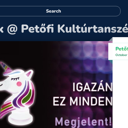
k @ Petőfi Kultúrtansz
Pető
October