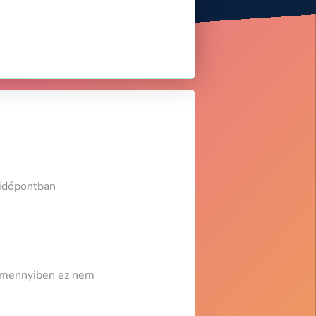
 időpontban
 Amennyiben ez nem