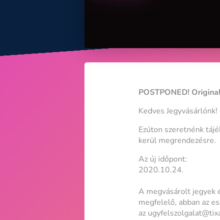
POSTPONED! Original
Kedves Jegyvásárlónk!
Ezúton szeretnénk tájé
kerül megrendezésre.
Az új időpont:
2020.10.24.
A megvásárolt jegyek 
megfelelő, abban az es
az ugyfelszolgalat@tixa