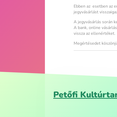
Ebben az esetben az e
jegyvásárlást visszai
A jegyvásárlás során ke
A bank, online vásárlás
vissza az ellenértéket.
Megértésedet köszönjü
Petőfi Kultúrta