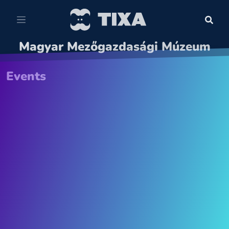
Magyar Mezőgazdasági Múzeum
Events