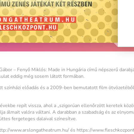
 Gábor – Fenyő Miklós: Made in Hungária című népszerű darabját
ulat eddig még sosem látott formában.
színházi előadás és a 2009-ben bemutatott film ötvözetéből 
évekbe repít vissza, ahol a „szigorúan ellenőrzött keretek köz
álja álmait valóra váltani. A darabban a szabadság és az elnyo
ttes fergeteges dalaival színesítve.
http://www.arslongatheatrum.hu/ és https://www.fleschkozpont