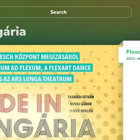
ária
Fles
2023. o