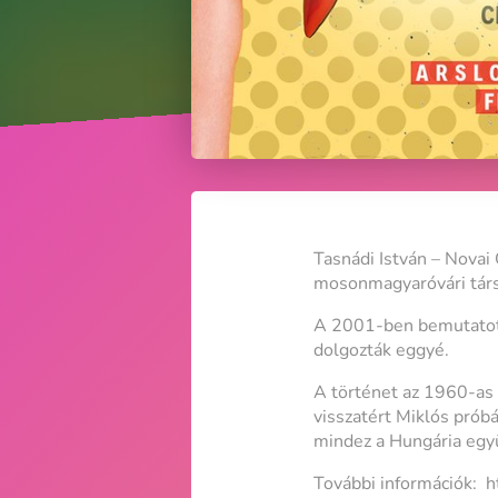
Tasnádi István – Novai
mosonmagyaróvári társ
A 2001-ben bemutatott 
dolgozták eggyé.
A történet az 1960-as 
visszatért Miklós prób
mindez a Hungária együ
További információk: 