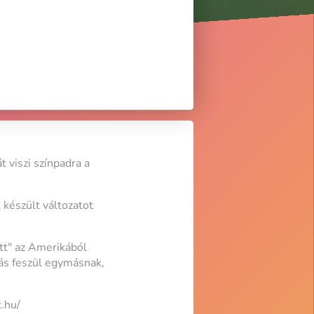
 viszi színpadra a
készült változatot
ött" az Amerikából
más feszül egymásnak,
.hu/