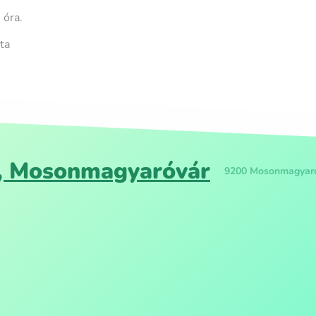
 óra.
ta
t, Mosonmagyaróvár
9200 Mosonmagyaróv