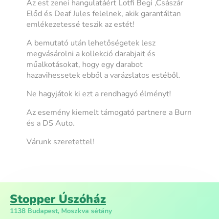
Az est zenei hangulatáért Lotfi Begi ,Császár
Előd és Deaf Jules felelnek, akik garantáltan
emlékezetessé teszik az estét!
A bemutató után lehetőségetek lesz
megvásárolni a kollekció darabjait és
műalkotásokat, hogy egy darabot
hazavihessetek ebből a varázslatos estéből.
Ne hagyjátok ki ezt a rendhagyó élményt!
Az esemény kiemelt támogató partnere a Burn
és a DS Auto.
Várunk szeretettel!
Stopper Úszóház
1138 Budapest, Moszkva sétány