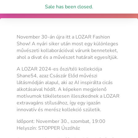
Sale has been closed.
November 30-án újra itt a LOZAR Fashion
Show! A nyári siker után most egy különleges
művészeti kollaborációval várunk benneteket,
ahol a divat és a művészet határait egyesítjük.
A LOZAR 2024-es őszi/téli kollekciója
Shane54, azaz Császár Előd művészi
látásmódján alapul, aki az AI inspirálta cicás
alkotásaival hódít. A képeken megjelenő
motívumok tökéletesen illeszkednek a LOZAR
extravagáns stílusához, így egy igazán
innovatív és merész kollekció születik.
Időpont: November 30., szombat, 19:00
Helyszín: STOPPER Úszóház