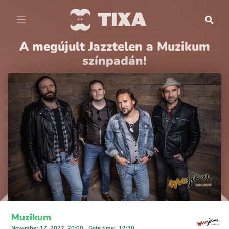
A megújult Jazztelen a Muzikum
színpadán!
Muzikum
November 17, 2022, 20:00
Gate time
:
19:30