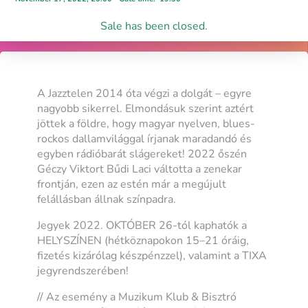
Sale has been closed.
A Jazztelen 2014 óta végzi a dolgát – egyre
nagyobb sikerrel. Elmondásuk szerint aztért
jöttek a földre, hogy magyar nyelven, blues-
rockos dallamvilággal írjanak maradandó és
egyben rádióbarát slágereket! 2022 őszén
Géczy Viktort Bűdi Laci váltotta a zenekar
frontján, ezen az estén már a megújult
felállásban állnak színpadra.
Jegyek 2022. OKTÓBER 26-tól kaphatók a
HELYSZÍNEN (hétköznapokon 15–21 óráig,
fizetés kizárólag készpénzzel), valamint a TIXA
jegyrendszerében!
// Az esemény a Muzikum Klub & Bisztró