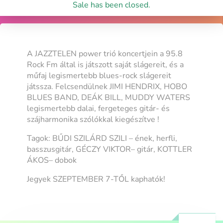
Sale has been closed.
A JAZZTELEN power trió koncertjein a 95.8
Rock Fm által is játszott saját slágereit, és a
műfaj legismertebb blues-rock slágereit
játssza. Felcsendülnek JIMI HENDRIX, HOBO
BLUES BAND, DEÁK BILL, MUDDY WATERS
legismertebb dalai, fergeteges gitár- és
szájharmonika szólókkal kiegészítve !
Tagok: BŰDI SZILÁRD SZILI – ének, herfli,
basszusgitár, GÉCZY VIKTOR– gitár, KOTTLER
ÁKOS– dobok
Jegyek SZEPTEMBER 7-TŐL kaphatók!