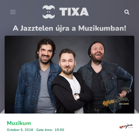
A Jazztelen újra a Muzikumban!
Muzikum
October 5, 2018
Gate time
:
19:00