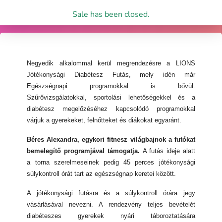
Sale has been closed.
Negyedik alkalommal kerül megrendezésre a LIONS
Jótékonysági Diabétesz Futás, mely idén már
Egészségnapi programokkal is bővül.
Szűrővizsgálatokkal, sportolási lehetőségekkel és a
diabétesz megelőzéséhez kapcsolódó programokkal
várjuk a gyerekeket, felnőtteket és diákokat egyaránt.
Béres Alexandra, egykori fitnesz világbajnok a futókat
bemelegítő programjával támogatja.
A futás ideje alatt
a torna szerelmeseinek pedig 45 perces jótékonysági
súlykontroll órát tart az egészségnap keretei között.
A jótékonysági futásra és a súlykontroll órára jegy
vásárlásával nevezni. A rendezvény teljes bevételét
diabéteszes gyerekek nyári táboroztatására