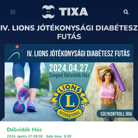
IV. LIONS JÓTÉKONYSÁGI DIABÉTESZ
FUTÁS
Délvidék Ház
2024. április 27.08:30
Gate time
:
8:30