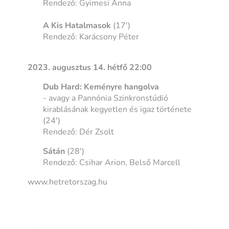
Rendező: Gyimesi Anna
A Kis Hatalmasok
(17')
Rendező: Karácsony Péter
2023. augusztus 14. hétfő 22:00
Dub Hard: Keményre hangolva
- avagy a Pannónia Szinkronstúdió
kirablásának kegyetlen és igaz története
(24')
Rendező: Dér Zsolt
Sátán
(28')
Rendező: Csihar Arion, Belső Marcell
www.hetretorszag.hu