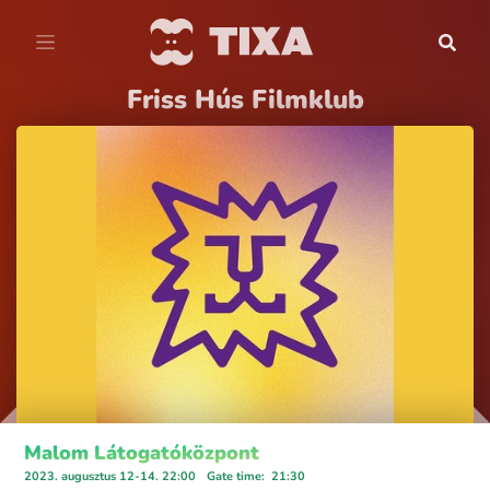
Friss Hús Filmklub
Malom Látogatóközpont
2023. augusztus 12-14. 22:00
Gate time
:
21:30