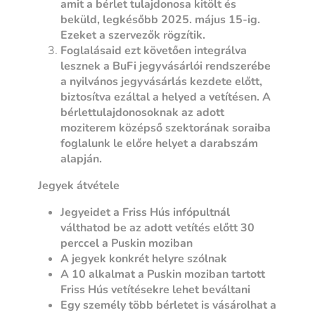
amit a bérlet tulajdonosa kitölt és
beküld, legkésőbb 2025. május 15-ig.
Ezeket a szervezők rögzítik.
Foglalásaid ezt követően integrálva
lesznek a BuFi jegyvásárlói rendszerébe
a nyilvános jegyvásárlás kezdete előtt,
biztosítva ezáltal a helyed a vetítésen. A
bérlettulajdonosoknak az adott
moziterem középső szektorának soraiba
foglalunk le előre helyet a darabszám
alapján.
Jegyek átvétele
Jegyeidet a Friss Hús infópultnál
válthatod be az adott vetítés előtt 30
perccel a Puskin moziban
A jegyek konkrét helyre szólnak
A 10 alkalmat a Puskin moziban tartott
Friss Hús vetítésekre lehet beváltani
Egy személy több bérletet is vásárolhat a