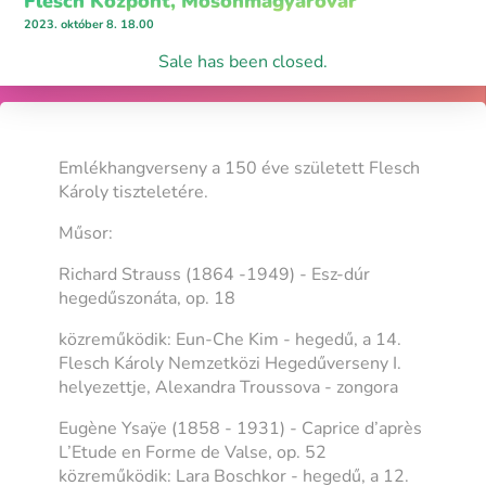
Flesch Központ, Mosonmagyaróvár
2023. október 8. 18.00
Sale has been closed.
Emlékhangverseny a 150 éve született Flesch
Károly tiszteletére.
Műsor:
Richard Strauss (1864 -1949) - Esz-dúr
hegedűszonáta, op. 18
közreműködik: Eun-Che Kim - hegedű, a 14.
Flesch Károly Nemzetközi Hegedűverseny I.
helyezettje, Alexandra Troussova - zongora
Eugène Ysaÿe (1858 - 1931) - Caprice d’après
L’Etude en Forme de Valse, op. 52
közreműködik: Lara Boschkor - hegedű, a 12.