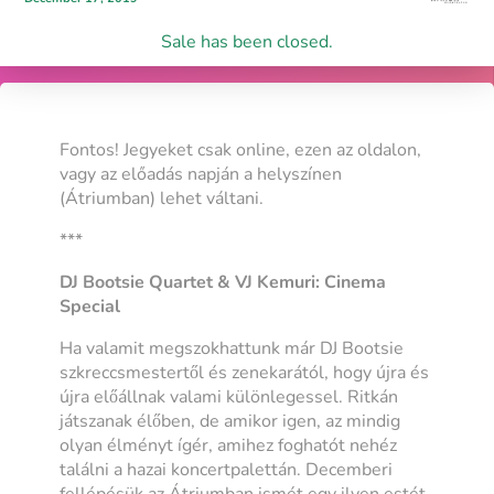
Sale has been closed.
Fontos! Jegyeket csak online, ezen az oldalon,
vagy az előadás napján a helyszínen
(Átriumban) lehet váltani.
***
DJ Bootsie Quartet & VJ Kemuri: Cinema
Special
Ha valamit megszokhattunk már DJ Bootsie
szkreccsmestertől és zenekarától, hogy újra és
újra előállnak valami különlegessel. Ritkán
játszanak élőben, de amikor igen, az mindig
olyan élményt ígér, amihez foghatót nehéz
találni a hazai koncertpalettán. Decemberi
fellépésük az Átriumban ismét egy ilyen estét