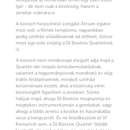
ígér - de nem csak a közönség, hanem a
zenekar számára is.
A koncert helyszínéül szolgáló Átrium egykor
mozi volt, a filmek temploma, napjainkban
pedig színházi előadásoknak ad otthont, illetve
most egy este erejéig a DJ Bootsie Quartetnek
is.
A koncert nem mindennapi elegyét adja majd a
Quartet idei müpás lemezbemutatójának,
valamint a hagyományosnak mondható év végi
trafós fellépéseknek, mindezt színházi
körülmények között, ahol a közönség intim
közelségből figyelheti a zenekart. Szinte
halljuk majd, ahogy DJ Bootsie megnyomja és
megtekeri instrumentumain a gombokat, vagy
ahogy a többi zenész a kezébe és használatba
veszi a hangszerét. És ne feledkezzünk el VJ
Kemuriról sem, a DJ Bootsie Quartet “ötödik