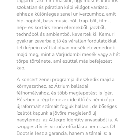
tagjáról”, aki mint máskor, úgy most is különös,
szokatlan és páratlan képi világot varázsol
ehhez a különleges zenei univerzumhoz, amit
hip-hopból, bass music-ból, trap-ből, film-,
nép- és kortárs zenei elemekből, jazzből,
technóból és ambientből kevertek ki. Kemuri
gyakran zavarba ejtő és váratlan fordulatokkal
teli képein ezúttal olyan mesék elevenednek
majd meg, mint a Varjúdombi mesék vagy a hét
törpe története, ami ezúttal más befejezést
kap.
A koncert zenei programja illeszkedik majd a
környezethez, az Átrium balladai
félhomályához, és több meglepetést is ígér.
Részben a régi lemezek ide illő és némiképp
újraformált számait fogjuk hallani, de bőséges
ízelítőt kapunk a jövőre megjelenő új
nagylemez, az Allegro Identity anyagából is. A
szuggesztív és virtuóz előadásra nem csak DJ
Bootsie lesz a garancia, hanem a társai is: a