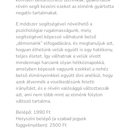
révén segít kezelni ezeket az elménk gyártotta
negatív tartalmakat.
E módszer segítségével növelhető a
pszichológiai rugalmasságunk, mely
segítségével képessé válhatunk belső
„démonaink” elfogadására, és megtanuljuk azt,
hogyan élhetünk velük együtt is egy hatékony,
teljes életet. Így válhatnak a velük vívott
mindennapi harcaink olyan hétköznapokká,
amelyben képesek vagyunk ezekkel a nehéz
belső élményeinkkel együtt élni anélkül, hogy
azok átvennék a viselkedésünk feletti
irányítást, és e révén valósággá változtassák
azt, ami nem több mint az elménk folyton
változó tartalma.
Belépő: 1990 Ft
Helyszíni belépő (a szabad jegyek
függvényében): 2500 Ft