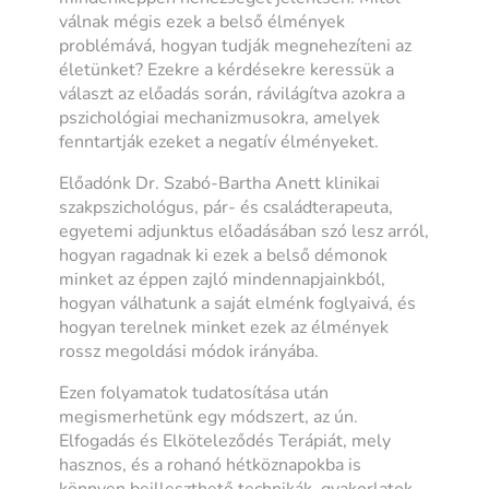
válnak mégis ezek a belső élmények
problémává, hogyan tudják megnehezíteni az
életünket? Ezekre a kérdésekre keressük a
választ az előadás során, rávilágítva azokra a
pszichológiai mechanizmusokra, amelyek
fenntartják ezeket a negatív élményeket.
Előadónk Dr. Szabó-Bartha Anett klinikai
szakpszichológus, pár- és családterapeuta,
egyetemi adjunktus előadásában szó lesz arról,
hogyan ragadnak ki ezek a belső démonok
minket az éppen zajló mindennapjainkból,
hogyan válhatunk a saját elménk foglyaivá, és
hogyan terelnek minket ezek az élmények
rossz megoldási módok irányába.
Ezen folyamatok tudatosítása után
megismerhetünk egy módszert, az ún.
Elfogadás és Elköteleződés Terápiát, mely
hasznos, és a rohanó hétköznapokba is
könnyen beilleszthető technikák, gyakorlatok