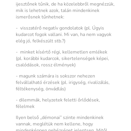
ijesztőnek tűnik, de ha közelebbről megnézzük,
mik is lehetnek azok, talán mindenkinek
ismerősnek tűnhetnek:
- visszatérő negatív gondolatok (pl. Úgyis
kudarcot fogok vallani. Mi van, ha nem vagyok
elég jó, felkészült stb.?)
- minket kísértő régi, kellemetlen emlékek
(pl. korábbi kudarcok, sikertelenségek képei,
csalódások, rossz élmények)
- magunk számára is sokszor nehezen
felvállalható érzések (pl. irigység, rivalizálás,
féltékenység, önvádlás)
- dilemmák, helyzetek feletti őrlődések,
félelmek
Ilyen belső „démonai” szinte mindenkinek
vannak, meglétük nem kellene, hogy
mindenképpen nehézséget jelentsen. Mitől