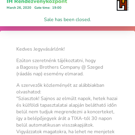
IH Rendezvényközpont
March 26, 2020
Gate time
:
19:00
Sale has been closed.
Kedves Jegyvásárlónk!
Ezúton szeretnénk tájékoztatni, hogy
a Bagossy Brothers Company @ Szeged
(ráadás nap) esemény elmarad.
A szervezők közleményét az alábbiakban
olvashatod:
"Sziasztok! Sajnos az elmúlt napok, hetek hazai
és külföldi tapasztalatai alapján belátható időn
belül nem tudjuk megrendezni a koncerteket,
így a belépőjegyek árát a TIXA-tól 30 napon
belül automatikusan visszakapjátok.
Vigyázzatok magatokra, ha lehet ne menjetek