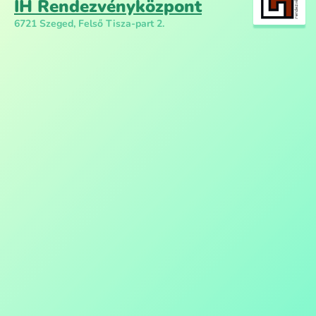
IH Rendezvényközpont
6721 Szeged, Felső Tisza-part 2.