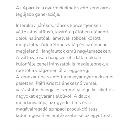
Az Apacuka a gyermekeknek szóló zenekarok
legújabb generációja.
Interaktív, játékos, táncos koncertjeinken
változatos stílusú, kizárólag élőben előadott
dalok hallhatóak, amelyek többek között
megtalálhatóak a Színes világ és az újonnan
megjelenő Hangfalatok című nagylemezeken.
A változatosan hangszerelt dallamokban
különféle zenei irányzatok is megjelennek, a
rocktól a világzenén át a reggae-ig.
A zenekar üde színfolt a magyar gyermekzenei
palettán. Pálfi Kriszta énekesnő versei,
varázslatos hangja és személyisége kicsiket és
nagyokat egyaránt elbűvöl. A dalok
mondanivalója, az egyedi stílus és a
magávalragadó színpadi produkció teszi
különlegessé és emlékezetessé az együttest.