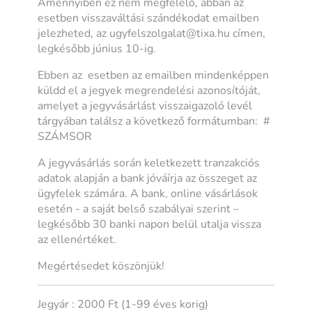
Amennyiben ez nem megfelelő, abban az
esetben visszaváltási szándékodat emailben
jelezheted, az ugyfelszolgalat@tixa.hu címen,
legkésőbb június 10-ig.
Ebben az esetben az emailben mindenképpen
küldd el a jegyek megrendelési azonosítóját,
amelyet a jegyvásárlást visszaigazoló levél
tárgyában találsz a következő formátumban: #
SZÁMSOR
A jegyvásárlás során keletkezett tranzakciós
adatok alapján a bank jóváírja az összeget az
ügyfelek számára. A bank, online vásárlások
esetén - a saját belső szabályai szerint –
legkésőbb 30 banki napon belül utalja vissza
az ellenértéket.
Megértésedet köszönjük!
Jegyár : 2000 Ft (1-99 éves korig)