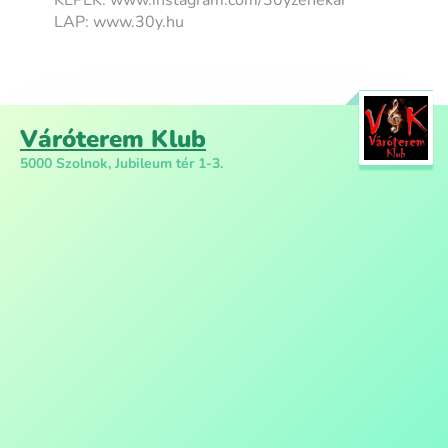
LAP: www.30y.hu
Váróterem Klub
5000 Szolnok, Jubileum tér 1-3.