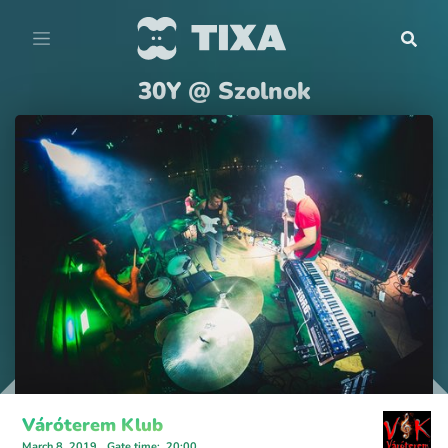
30Y @ Szolnok
Váróterem Klub
March 8, 2019
Gate time
:
20:00