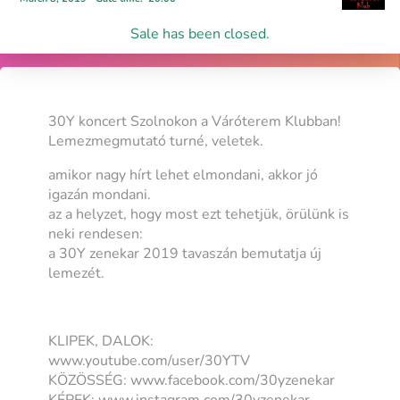
Sale has been closed.
30Y koncert Szolnokon a Váróterem Klubban!
Lemezmegmutató turné, veletek.
amikor nagy hírt lehet elmondani, akkor jó
igazán mondani.
az a helyzet, hogy most ezt tehetjük, örülünk is
neki rendesen:
a 30Y zenekar 2019 tavaszán bemutatja új
lemezét.
KLIPEK, DALOK:
www.youtube.com/user/30YTV
KÖZÖSSÉG: www.facebook.com/30yzenekar
KÉPEK: www.instagram.com/30yzenekar