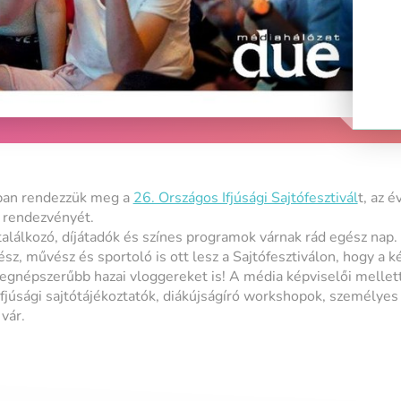
ban rendezzük meg a
26. Országos Ifjúsági Sajtófesztivál
t, az 
 rendezvényét.
találkozó, díjátadók és színes programok várnak rád egész nap.
z, művész és sportoló is ott lesz a Sajtófesztiválon, hogy a k
legnépszerűbb hazai vloggereket is! A média képviselői mellet
fjúsági sajtótájékoztatók, diákújságíró workshopok, személyes
vár.