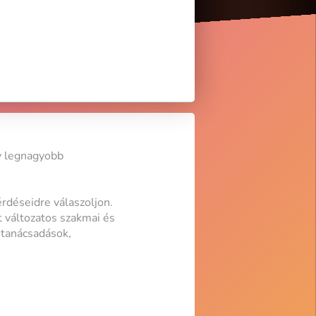
év legnagyobb
érdéseidre válaszoljon.
t változatos szakmai és
 tanácsadások,