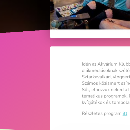
Idén az Akvárium Klub
diákmédiásoknak szóló
Sztárkavalkád, vlogger
Számos közismert színés
Sőt, elhozzuk neked a 
tematikus programok, i
kvízjátékok és tombola 
Részletes program
itt
!