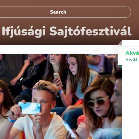
Ifjúsági Sajtófesztivál
Akvá
May 28,