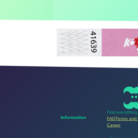
Find everythin
Information
FAQ
Terms and 
Career