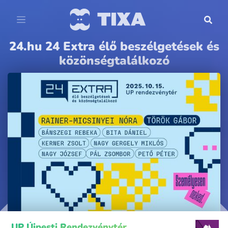
24.hu 24 Extra élő beszélgetések és
közönségtalálkozó
UP Újpesti Rendezvénytér