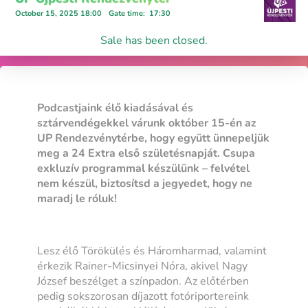
October 15, 2025 18:00
Gate time
:
17:30
Sale has been closed.
Podcastjaink élő kiadásával és
sztárvendégekkel várunk október 15-én az
UP Rendezvénytérbe, hogy együtt ünnepeljük
meg a 24 Extra első születésnapját. Csupa
exkluzív programmal készülünk – felvétel
nem készül, biztosítsd a jegyedet, hogy ne
maradj le róluk!
Lesz élő Törökülés és Háromharmad, valamint
érkezik Rainer-Micsinyei Nóra, akivel Nagy
József beszélget a színpadon. Az előtérben
pedig sokszorosan díjazott fotóriportereink