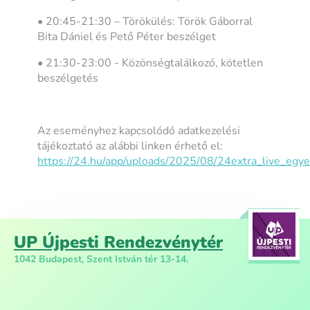
• 20:45-21:30 – Törökülés: Török Gáborral
Bita Dániel és Pető Péter beszélget
• 21:30-23:00 - Közönségtalálkozó, kötetlen
beszélgetés
Az eseményhez kapcsolódó adatkezelési
tájékoztató az alábbi linken érhető el:
https://24.hu/app/uploads/2025/08/24extra_live_egy
UP Újpesti Rendezvénytér
1042 Budapest, Szent István tér 13-14.