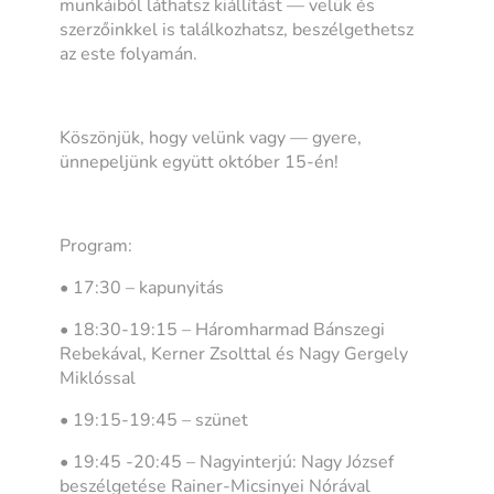
munkáiból láthatsz kiállítást — velük és
szerzőinkkel is találkozhatsz, beszélgethetsz
az este folyamán.
Köszönjük, hogy velünk vagy — gyere,
ünnepeljünk együtt október 15-én!
Program:
• 17:30 – kapunyitás
• 18:30-19:15 – Háromharmad Bánszegi
Rebekával, Kerner Zsolttal és Nagy Gergely
Miklóssal
• 19:15-19:45 – szünet
• 19:45 -20:45 – Nagyinterjú: Nagy József
beszélgetése Rainer-Micsinyei Nórával