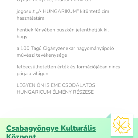
jogosult „A HUNGARIKUM” kitüntető cím
használatára.
Fentiek fényében büszkén jelenthetjük ki,
hogy
a 100 Tagú Cigányzenekar hagyományápoló
művészi tevékenysége
felbecsülhetetlen érték és formációjában nincs
párja a világon.
LEGYEN ÖN IS EME CSODÁLATOS
HUNGARICUM ÉLMÉNY RÉSZESE
Csabagyöngye Kulturális
Központ