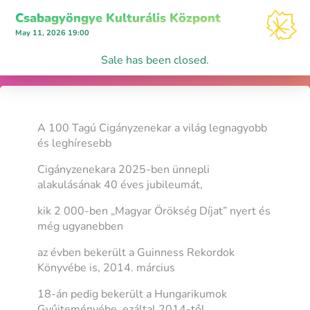
Csabagyöngye Kulturális Központ
May 11, 2026 19:00
Sale has been closed.
A 100 Tagú Cigányzenekar a világ legnagyobb
és leghíresebb
Cigányzenekara 2025-ben ünnepli
alakulásának 40 éves jubileumát,
kik 2 000-ben „Magyar Örökség Díjat” nyert és
még ugyanebben
az évben bekerült a Guinness Rekordok
Könyvébe is, 2014. március
18-án pedig bekerült a Hungarikumok
Gyűjteményébe, ezáltal 2014-től